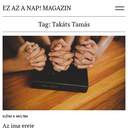
Skip
EZ AZ A NAP! MAGAZIN
to
content
Tag: Takáts Tamás
Keresés:
ELŐRE A MÚLTBA
Az ima ereje