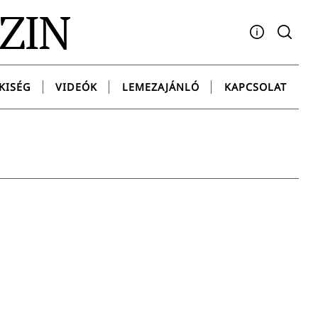
AZIN
Facebook
YouTube
Instagram
Twitter
Spotify
Messenge
KISÉG
VIDEÓK
LEMEZAJÁNLÓ
KAPCSOLAT