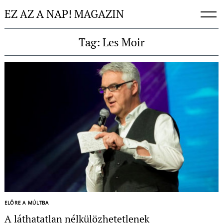
Skip
EZ AZ A NAP! MAGAZIN
to
content
Tag: Les Moir
ELŐRE A MÚLTBA
A láthatatlan nélkülözhetetlenek