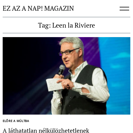
Skip
EZ AZ A NAP! MAGAZIN
to
content
Tag: Leen la Riviere
Keresés:
ELŐRE A MÚLTBA
A láthatatlan nélkülözhetetlenek