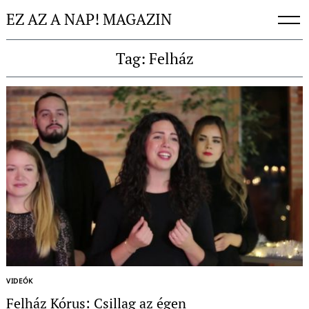
Skip
EZ AZ A NAP! MAGAZIN
to
content
Tag: Felház
Keresés:
VIDEÓK
Felház Kórus: Csillag az égen