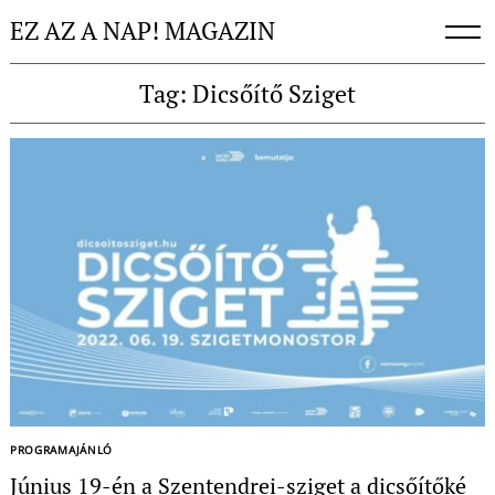
Skip
EZ AZ A NAP! MAGAZIN
to
content
Tag: Dicsőítő Sziget
Keresés:
PROGRAMAJÁNLÓ
Június 19-én a Szentendrei-sziget a dicsőítőké