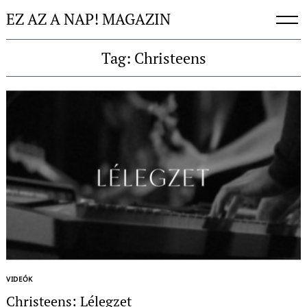
Skip
EZ AZ A NAP! MAGAZIN
to
content
Tag: Christeens
VIDEÓK
Christeens: Lélegzet